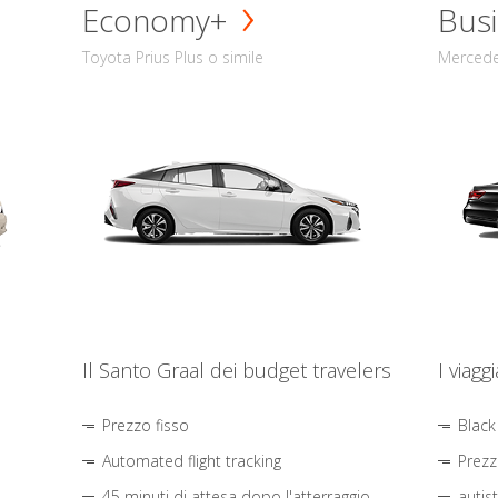
Economy+
Busi
Toyota Prius Plus o simile
Mercede
Il Santo Graal dei budget travelers
I viagg
Prezzo fisso
Black
Automated flight tracking
Prezz
45 minuti di attesa dopo l'atterraggio
autis