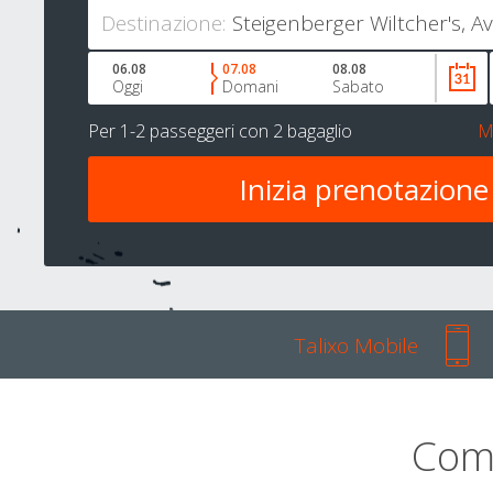
Destinazione:
06.08
07.08
08.08
Oggi
Domani
Sabato
Per
1-2 passeggeri
con
2 bagaglio
M
Talixo Mobile
Com