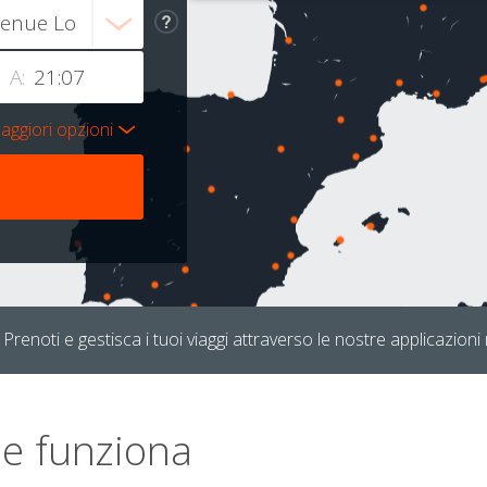
A:
aggiori opzioni
Prenoti e gestisca i tuoi viaggi attraverso le nostre applicazioni 
e funziona