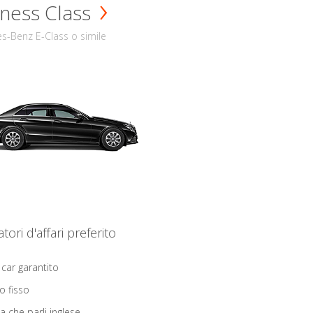
ness Class
s-Benz E-Class o simile
iatori d'affari preferito
 car garantito
o fisso
ta che parli inglese