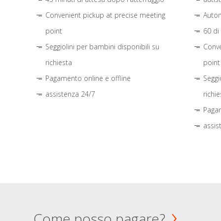
Convenient pickup at precise meeting
Autom
point
60 di
Seggiolini per bambini disponibili su
Conve
richiesta
point
Pagamento online e offline
Seggi
assistenza 24/7
richie
Pagam
assis
Come posso pagare?