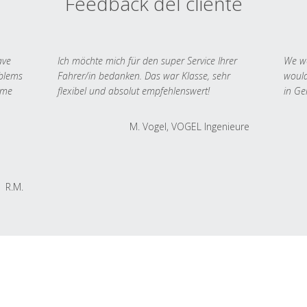
Feedback del cliente
ave
Ich möchte mich für den super Service Ihrer
We we
oblems
Fahrer/in bedanken. Das war Klasse, sehr
would
 me
flexibel und absolut empfehlenswert!
in Ge
M. Vogel, VOGEL Ingenieure
R.M.