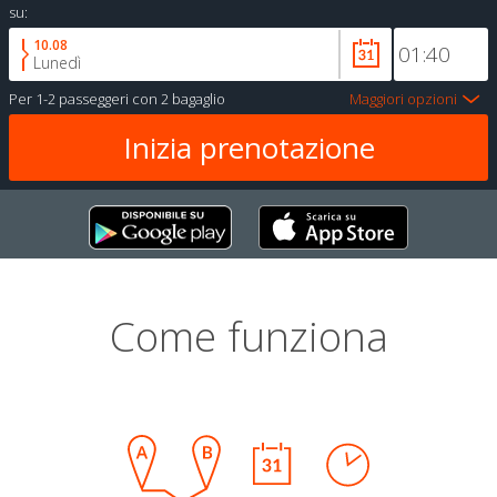
su:
10.08
Lunedì
Per
1-2 passeggeri
con
2 bagaglio
Maggiori opzioni
Come funziona