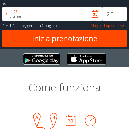
su:
11.08
Domani
Per
1-2 passeggeri
con
2 bagaglio
Maggiori opzioni
Come funziona