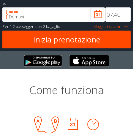
su:
08.08
Domani
Per
1-2 passeggeri
con
2 bagaglio
Maggiori opzioni
Come funziona