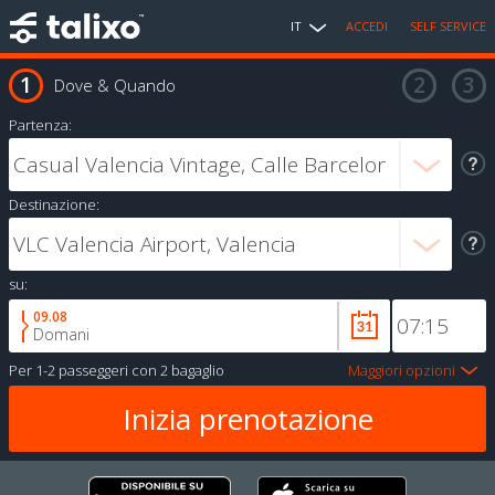
IT
ACCEDI
SELF SERVICE
Dove & Quando
Partenza:
Destinazione:
su:
09.08
Domani
Per
1-2 passeggeri
con
2 bagaglio
Maggiori opzioni