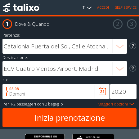
IT
ACCEDI
SELF SERVICE
Dove & Quando
Partenza:
Destinazione:
su:
08.08
Domani
Per
1-2 passeggeri
con
2 bagaglio
Maggiori opzioni