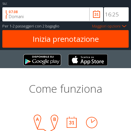
su:
07.08
Domani
Per
1-2 passeggeri
con
2 bagaglio
Maggiori opzioni
Come funziona