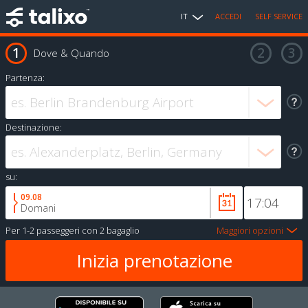
IT
ACCEDI
SELF SERVICE
Dove & Quando
Partenza:
Destinazione:
su:
09.08
Domani
Per
1-2 passeggeri
con
2 bagaglio
Maggiori opzioni