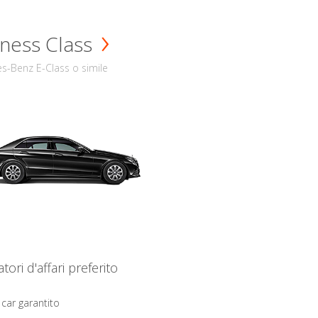
ness Class
s-Benz E-Class o simile
iatori d'affari preferito
 car garantito