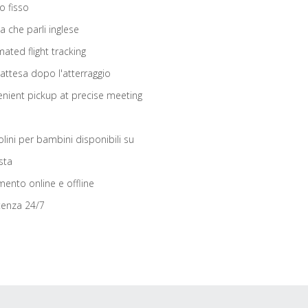
o fisso
ta che parli inglese
ated flight tracking
 attesa dopo l'atterraggio
nient pickup at precise meeting
olini per bambini disponibili su
sta
ento online e offline
tenza 24/7