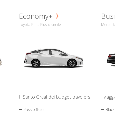
Economy+
Busi
Toyota Prius Plus o simile
Mercede
Il Santo Graal dei budget travelers
I viagg
Prezzo fisso
Black