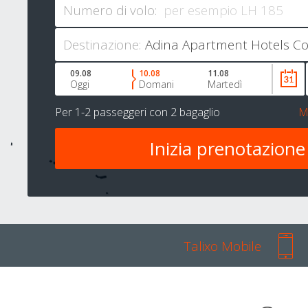
Numero di volo:
Destinazione:
09.08
10.08
11.08
Oggi
Domani
Martedì
Per
1-2 passeggeri
con
2 bagaglio
M
Talixo Mobile