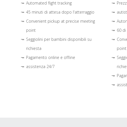
Automated flight tracking
Prezz
45 minuti di attesa dopo l'atterraggio
autis
Convenient pickup at precise meeting
Autom
point
60 di
Seggiolini per bambini disponibili su
Conve
richiesta
point
Pagamento online e offline
Seggi
assistenza 24/7
richie
Pagam
assis