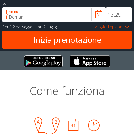
su:
10.08
Domani
Per
1-2 passeggeri
con
2 bagaglio
Maggiori opzioni
Come funziona