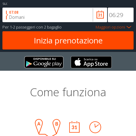
su:
07.08
Domani
Per
1-2 passeggeri
con
2 bagaglio
Maggiori opzioni
Come funziona