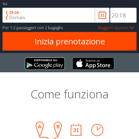
su:
09.08
Domani
Per
1-2 passeggeri
con
2 bagaglio
Maggiori opzioni
Come funziona