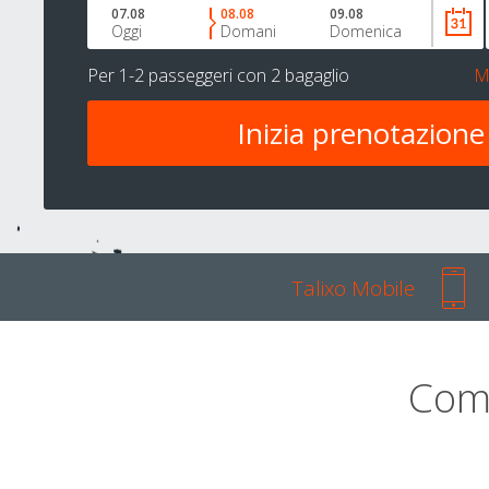
07.08
08.08
09.08
Oggi
Domani
Domenica
Per
1-2 passeggeri
con
2 bagaglio
M
Talixo Mobile
Com