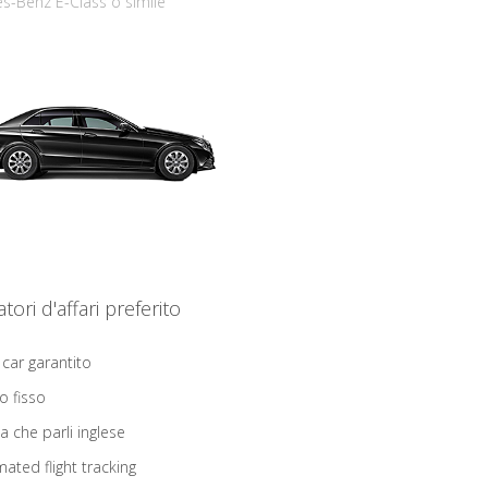
s-Benz E-Class o simile
iatori d'affari preferito
 car garantito
o fisso
ta che parli inglese
ated flight tracking