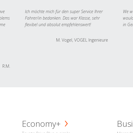
ave
Ich möchte mich für den super Service Ihrer
We we
oblems
Fahrer/in bedanken. Das war Klasse, sehr
would
 me
flexibel und absolut empfehlenswert!
in Ge
M. Vogel, VOGEL Ingenieure
R.M.
Economy+
Busi