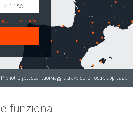
A:
aggiori opzioni
Prenoti e gestisca i tuoi viaggi attraverso le nostre applicazioni 
e funziona