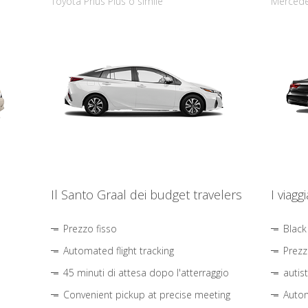
Toyota Prius Plus o simile
Mercede
Il Santo Graal dei budget travelers
I viagg
Prezzo fisso
Black
Automated flight tracking
Prezz
45 minuti di attesa dopo l'atterraggio
autis
Convenient pickup at precise meeting
Autom