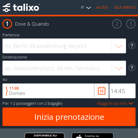
IT
ACCEDI
SELF SERVICE
Dove & Quando
Partenza:
Destinazione:
su:
11.08
Domani
Per
1-2 passeggeri
con
2 bagaglio
Maggiori opzioni