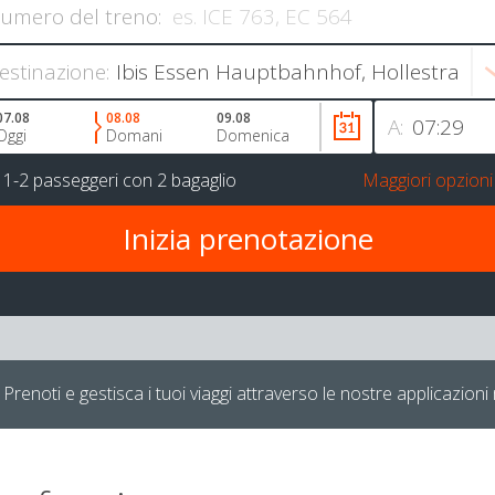
umero del treno:
estinazione:
07.08
08.08
09.08
A:
Oggi
Domani
Domenica
r
1-2 passeggeri
con
2 bagaglio
Maggiori opzioni
Prenoti e gestisca i tuoi viaggi attraverso le nostre applicazioni 