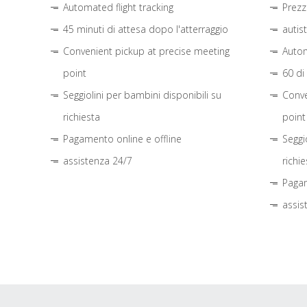
Automated flight tracking
Prezz
45 minuti di attesa dopo l'atterraggio
autis
Convenient pickup at precise meeting
Autom
point
60 di
Seggiolini per bambini disponibili su
Conve
richiesta
point
Pagamento online e offline
Seggi
assistenza 24/7
richie
Pagam
assis