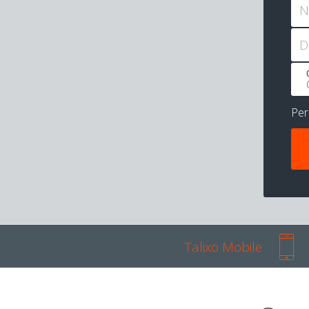
N
D
Pe
Talixo Mobile