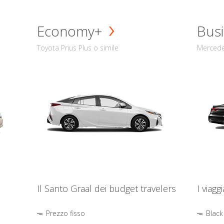
Economy+
Busi
Toyota Prius Plus o simile
Mercede
Il Santo Graal dei budget travelers
I viagg
Prezzo fisso
Black