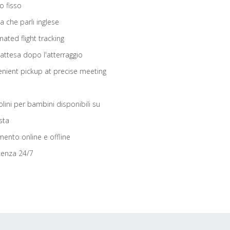
o fisso
ta che parli inglese
ated flight tracking
 attesa dopo l'atterraggio
nient pickup at precise meeting
olini per bambini disponibili su
sta
ento online e offline
tenza 24/7