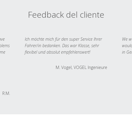
Feedback del cliente
ave
Ich möchte mich für den super Service Ihrer
We we
oblems
Fahrer/in bedanken. Das war Klasse, sehr
would
 me
flexibel und absolut empfehlenswert!
in Ge
M. Vogel, VOGEL Ingenieure
R.M.