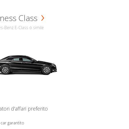
ness Class
s-Benz E-Class o simile
iatori d'affari preferito
 car garantito