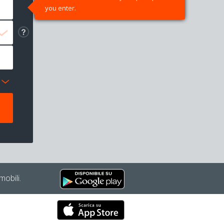
you enter.
mobili.