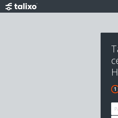
T
c
H
P