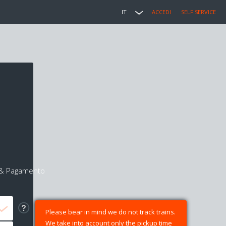
IT
ACCEDI
SELF SERVICE
i & Pagamento
Please bear in mind we do not track trains.
We take into account only the pickup time