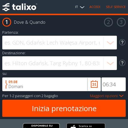
IT
ACCEDI
SELF SERVICE
Dove & Quando
Partenza:
Destinazione:
su:
09.08
Domani
Per
1-2 passeggeri
con
2 bagaglio
Maggiori opzioni