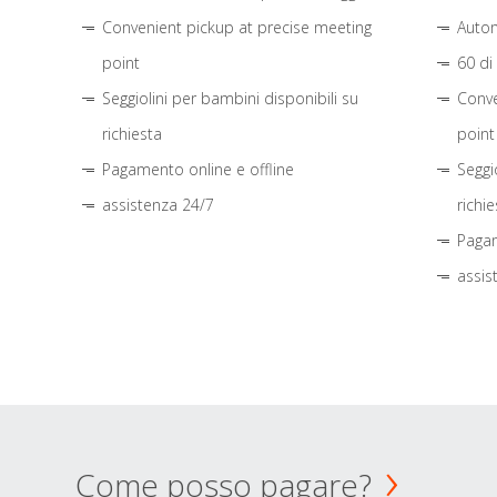
Convenient pickup at precise meeting
Autom
point
60 di
Seggiolini per bambini disponibili su
Conve
richiesta
point
Pagamento online e offline
Seggi
assistenza 24/7
richie
Pagam
assis
Come posso pagare?