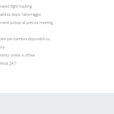
ated flight tracking
 attesa dopo l'atterraggio
nient pickup at precise meeting
olini per bambini disponibili su
sta
ento online e offline
tenza 24/7