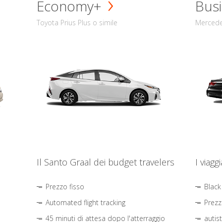
Economy+
Busi
Toyota Prius Plus o simile
Mercede
Il Santo Graal dei budget travelers
I viagg
Prezzo fisso
Black
Automated flight tracking
Prezz
45 minuti di attesa dopo l'atterraggio
autis