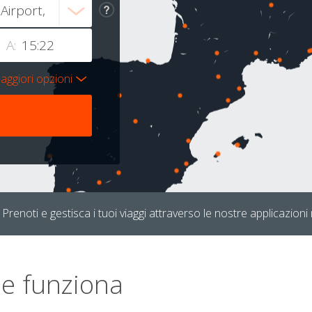
A:
aggiori opzioni
Prenoti e gestisca i tuoi viaggi attraverso le nostre applicazioni 
e funziona