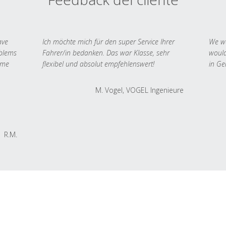
ave
Ich möchte mich für den super Service Ihrer
We we
oblems
Fahrer/in bedanken. Das war Klasse, sehr
would
 me
flexibel und absolut empfehlenswert!
in Ge
M. Vogel, VOGEL Ingenieure
R.M.