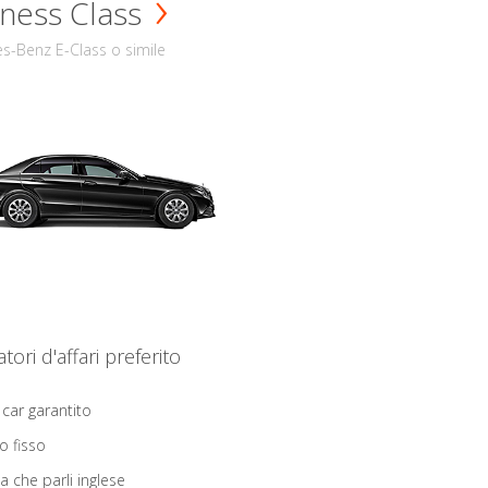
ness Class
s-Benz E-Class o simile
iatori d'affari preferito
 car garantito
o fisso
ta che parli inglese