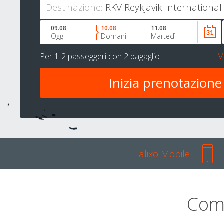
Destinazione:
09.08
10.08
11.08
Oggi
Domani
Martedì
Per
1-2 passeggeri
con
2 bagaglio
M
Talixo Mobile
Com