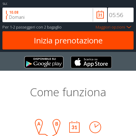
su:
10.08
Domani
Per
1-2 passeggeri
con
2 bagaglio
Maggiori opzioni
Come funziona