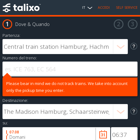
IT
ACCEDI
SELF SERVICE
Dove & Quando
Partenza:
Numero del treno:
Please bear in mind we do not track trains. We take into account
only the pickup time you enter.
Destinazione:
su:
07.08
Domani