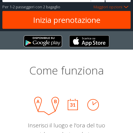
Per
1-2 passeggeri
con
2 bagaglio
Maggiori opzioni
Come funziona
Inserisci il luogo e l'ora del tuo