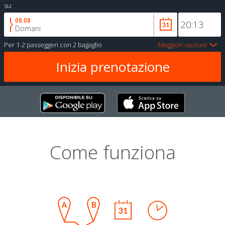
su:
08.08
Domani
Per
1-2 passeggeri
con
2 bagaglio
Maggiori opzioni
Come funziona