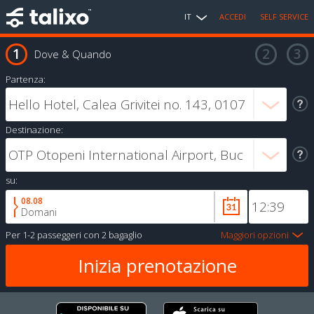
IT
ACCEDI
SELF SERVICE
Dove & Quando
Partenza:
Destinazione:
su:
08.08
Domani
Per
1-2 passeggeri
con
2 bagaglio
Maggiori opzioni