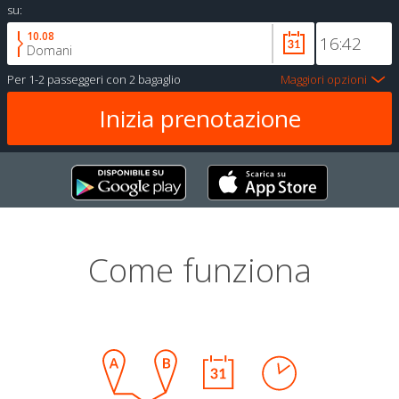
su:
10.08
Domani
Per
1-2 passeggeri
con
2 bagaglio
Maggiori opzioni
Come funziona