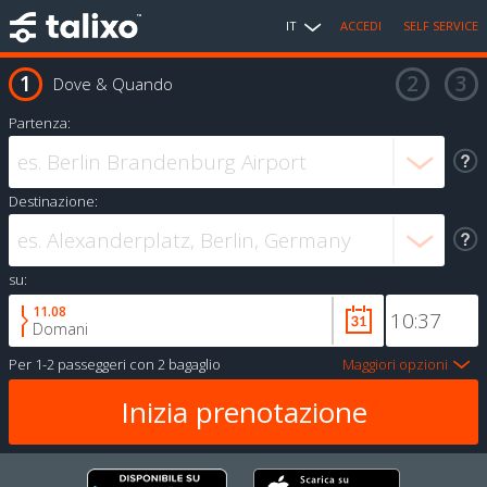
IT
ACCEDI
SELF SERVICE
Dove & Quando
Partenza:
Destinazione:
su:
11.08
Domani
Per
1-2 passeggeri
con
2 bagaglio
Maggiori opzioni