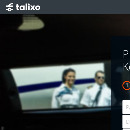
P
K
P
D