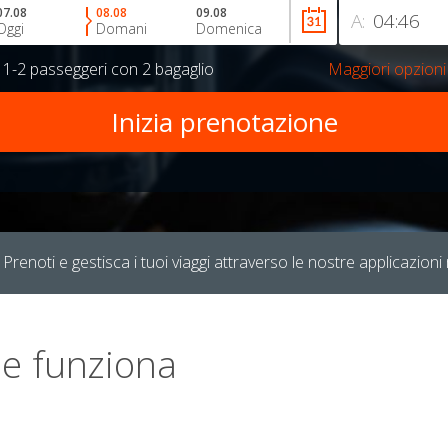
07.08
08.08
09.08
A:
Oggi
Domani
Domenica
r
1-2 passeggeri
con
2 bagaglio
Maggiori opzioni
Prenoti e gestisca i tuoi viaggi attraverso le nostre applicazioni 
e funziona