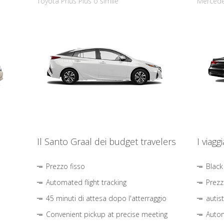
Toyota Prius Plus o simile
Mercede
Il Santo Graal dei budget travelers
I viagg
Prezzo fisso
Black
Automated flight tracking
Prezz
45 minuti di attesa dopo l'atterraggio
autis
Convenient pickup at precise meeting
Autom