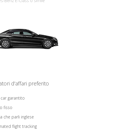
s-Benz E-Class o simile
iatori d'affari preferito
 car garantito
o fisso
ta che parli inglese
ated flight tracking