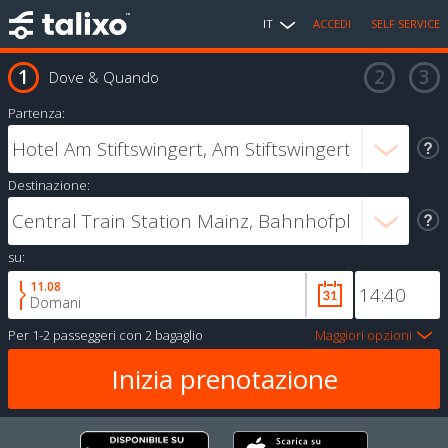
IT
ACCEDI
SELF SERVICE
Dove & Quando
Partenza:
Destinazione:
su:
11.08
Domani
Per
1-2 passeggeri
con
2 bagaglio
Maggiori opzioni