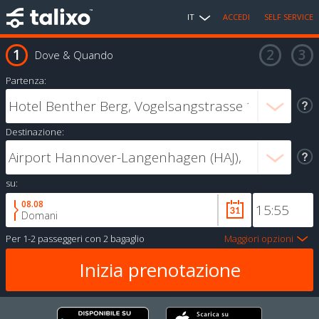
IT
ACCEDI
SELF SERVICE
Dove & Quando
Partenza:
Destinazione:
su:
08.08
Domani
Per
1-2 passeggeri
con
2 bagaglio
Maggiori opzioni