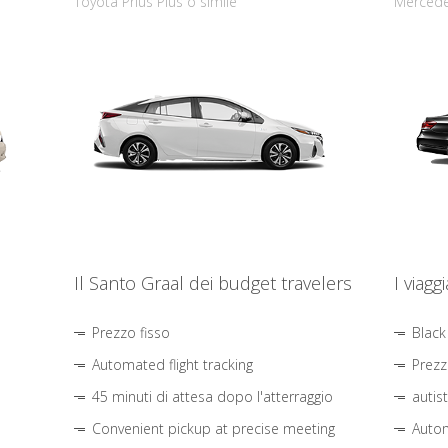
Toyota Prius Plus o simile
Mercede
Il Santo Graal dei budget travelers
I viagg
Prezzo fisso
Black
Automated flight tracking
Prezz
45 minuti di attesa dopo l'atterraggio
autis
Convenient pickup at precise meeting
Autom