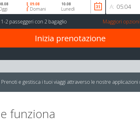
08.08
09.08
10.08
A:
Oggi
Domani
Lunedì
r
1-2 passeggeri
con
2 bagaglio
Maggiori opzioni
Prenoti e gestisca i tuoi viaggi attraverso le nostre applicazioni 
e funziona