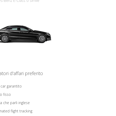
s-Benz E-Class o simile
iatori d'affari preferito
 car garantito
o fisso
ta che parli inglese
ated flight tracking