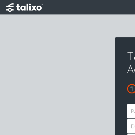
T
A
P
D