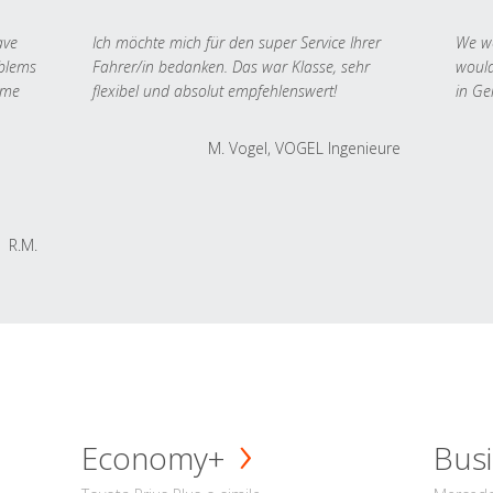
ave
Ich möchte mich für den super Service Ihrer
We we
oblems
Fahrer/in bedanken. Das war Klasse, sehr
would
 me
flexibel und absolut empfehlenswert!
in Ge
M. Vogel, VOGEL Ingenieure
R.M.
Economy+
Busi