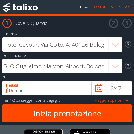
IT
ACCEDI
SELF SERVICE
Dove & Quando
Partenza:
Destinazione:
su:
08.08
Domani
Per
1-2 passeggeri
con
2 bagaglio
Maggiori opzioni