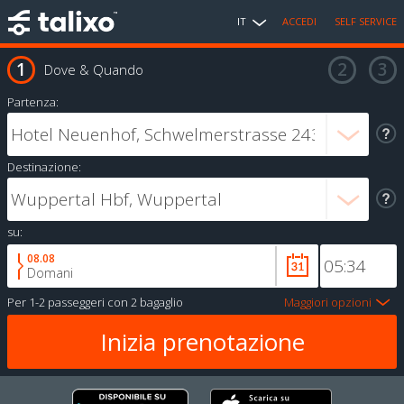
IT
ACCEDI
SELF SERVICE
Dove & Quando
Partenza:
Destinazione:
su:
08.08
Domani
Per
1-2 passeggeri
con
2 bagaglio
Maggiori opzioni