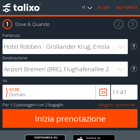
IT
ACCEDI
SELF SERVICE
Dove & Quando
Partenza:
Destinazione:
su:
07.08
Domani
Per
1-2 passeggeri
con
2 bagaglio
Maggiori opzioni