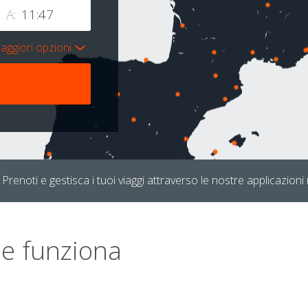
A:
aggiori opzioni
Prenoti e gestisca i tuoi viaggi attraverso le nostre applicazioni 
e funziona