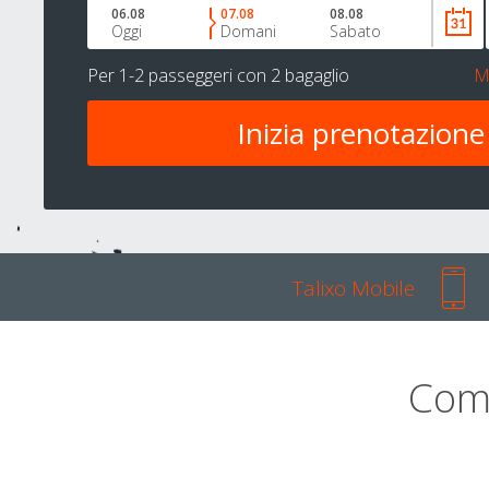
06.08
07.08
08.08
Oggi
Domani
Sabato
Per
1-2 passeggeri
con
2 bagaglio
M
Talixo Mobile
Com