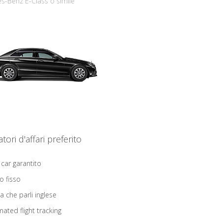
s-Benz E-Class o simile
iatori d'affari preferito
 car garantito
o fisso
ta che parli inglese
ated flight tracking