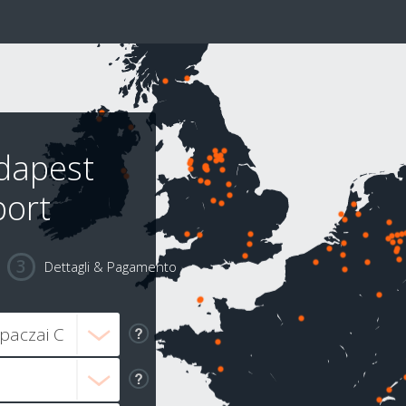
udapest
port
Dettagli & Pagamento