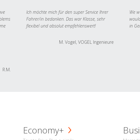
ave
Ich möchte mich für den super Service Ihrer
We we
oblems
Fahrer/in bedanken. Das war Klasse, sehr
would
 me
flexibel und absolut empfehlenswert!
in Ge
M. Vogel, VOGEL Ingenieure
R.M.
Economy+
Busi