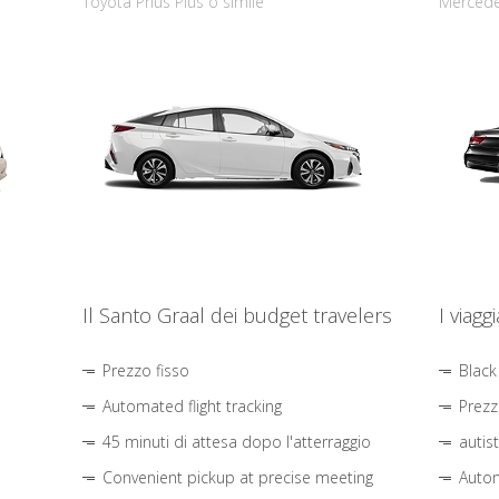
Toyota Prius Plus o simile
Mercede
Il Santo Graal dei budget travelers
I viagg
Prezzo fisso
Black
Automated flight tracking
Prezz
45 minuti di attesa dopo l'atterraggio
autis
Convenient pickup at precise meeting
Autom