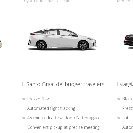
Toyota Prius Plus o simile
Mercede
Il Santo Graal dei budget travelers
I viagg
Prezzo fisso
Black
Automated flight tracking
Prezz
45 minuti di attesa dopo l'atterraggio
autis
Convenient pickup at precise meeting
Autom