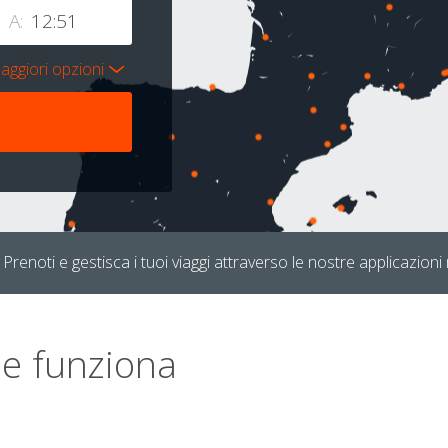
A:
aggiori opzioni
Prenoti e gestisca i tuoi viaggi attraverso le nostre applicazioni 
e funziona