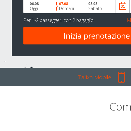
06.08
07.08
08.08
Oggi
Domani
Sabato
Per
1-2 passeggeri
con
2 bagaglio
M
Talixo Mobile
Com