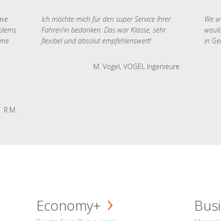
ave
Ich möchte mich für den super Service Ihrer
We we
oblems
Fahrer/in bedanken. Das war Klasse, sehr
would
 me
flexibel und absolut empfehlenswert!
in Ge
M. Vogel, VOGEL Ingenieure
R.M.
Economy+
Busi