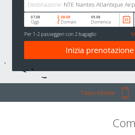
Destinazione:
07.08
08.08
09.08
Oggi
Domani
Domenica
Per
1-2 passeggeri
con
2 bagaglio
M
Talixo Mobile
Com