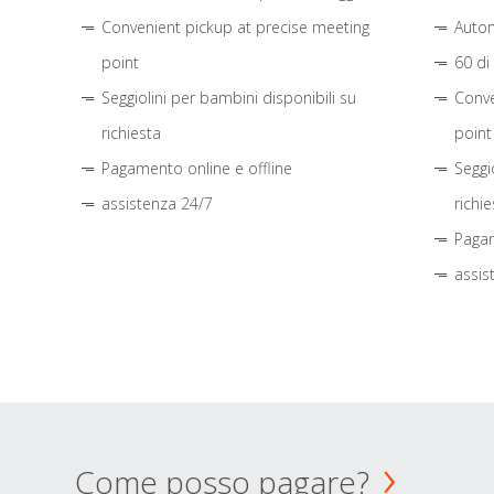
Convenient pickup at precise meeting
Autom
point
60 di
Seggiolini per bambini disponibili su
Conve
richiesta
point
Pagamento online e offline
Seggi
assistenza 24/7
richie
Pagam
assis
Come posso pagare?