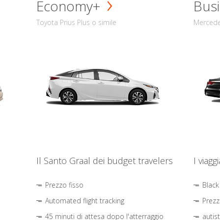
Economy+
Busi
Toyota Prius Plus o simile
Mercede
Il Santo Graal dei budget travelers
I viagg
Prezzo fisso
Black
Automated flight tracking
Prezz
45 minuti di attesa dopo l'atterraggio
autis