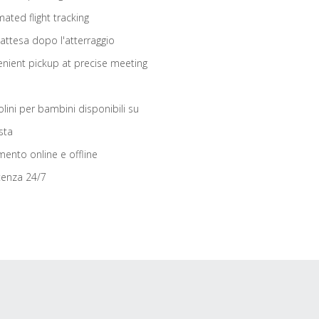
ated flight tracking
 attesa dopo l'atterraggio
nient pickup at precise meeting
olini per bambini disponibili su
sta
ento online e offline
tenza 24/7