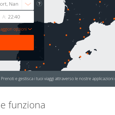
A:
aggiori opzioni
Prenoti e gestisca i tuoi viaggi attraverso le nostre applicazioni 
e funziona