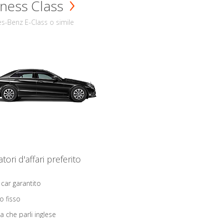
ness Class
s-Benz E-Class o simile
iatori d'affari preferito
 car garantito
o fisso
ta che parli inglese