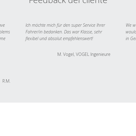
ave
Ich möchte mich für den super Service Ihrer
We we
oblems
Fahrer/in bedanken. Das war Klasse, sehr
would
 me
flexibel und absolut empfehlenswert!
in Ge
M. Vogel, VOGEL Ingenieure
R.M.