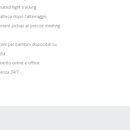
ated flight tracking
 attesa dopo l'atterraggio
nient pickup at precise meeting
olini per bambini disponibili su
sta
ento online e offline
tenza 24/7