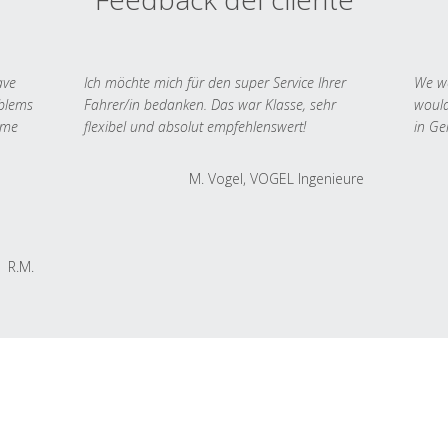
ave
Ich möchte mich für den super Service Ihrer
We we
oblems
Fahrer/in bedanken. Das war Klasse, sehr
would
 me
flexibel und absolut empfehlenswert!
in Ge
M. Vogel, VOGEL Ingenieure
R.M.