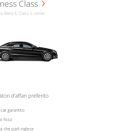
ness Class
s-Benz E-Class o simile
iatori d'affari preferito
 car garantito
o fisso
ta che parli inglese