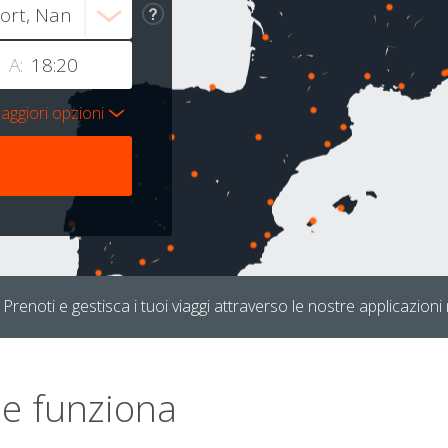
A:
aggiori opzioni
Prenoti e gestisca i tuoi viaggi attraverso le nostre applicazioni 
e funziona