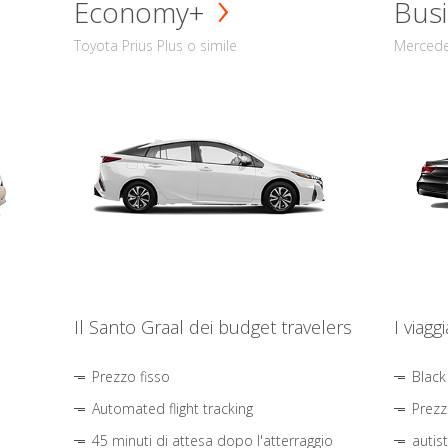
Economy+
Busi
Toyota Prius Plus o simile
Mercede
Il Santo Graal dei budget travelers
I viagg
Prezzo fisso
Black
Automated flight tracking
Prezz
45 minuti di attesa dopo l'atterraggio
autis