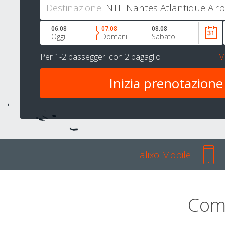
Destinazione:
06.08
07.08
08.08
Oggi
Domani
Sabato
Per
1-2 passeggeri
con
2 bagaglio
M
Talixo Mobile
Com