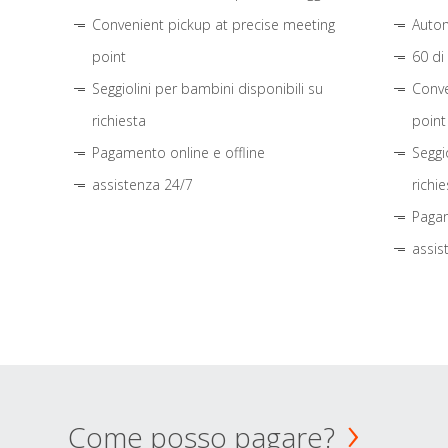
Convenient pickup at precise meeting
Autom
point
60 di
Seggiolini per bambini disponibili su
Conve
richiesta
point
Pagamento online e offline
Seggi
assistenza 24/7
richie
Pagam
assis
Come posso pagare?