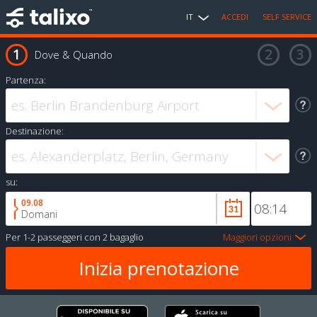
IT
ACCEDI
SELF SERVICE
Dove & Quando
Partenza:
Destinazione:
su:
09.08
Domani
Per
1-2 passeggeri
con
2 bagaglio
Maggiori opzioni