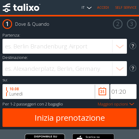
IT
ACCEDI
SELF SERVICE
Dove & Quando
Partenza:
Destinazione:
su:
10.08
Lunedì
Per
1-2 passeggeri
con
2 bagaglio
Maggiori opzioni