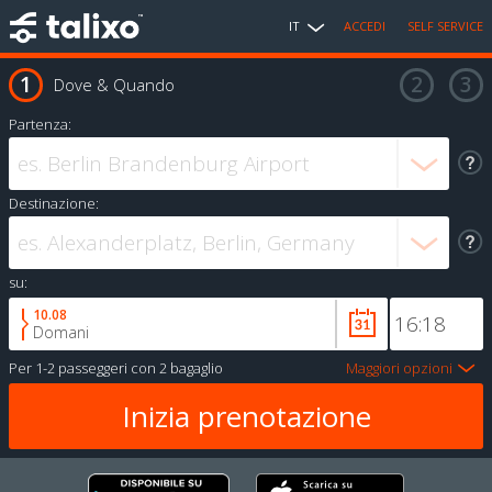
IT
ACCEDI
SELF SERVICE
Dove & Quando
Partenza:
Destinazione:
su:
10.08
Domani
Per
1-2 passeggeri
con
2 bagaglio
Maggiori opzioni