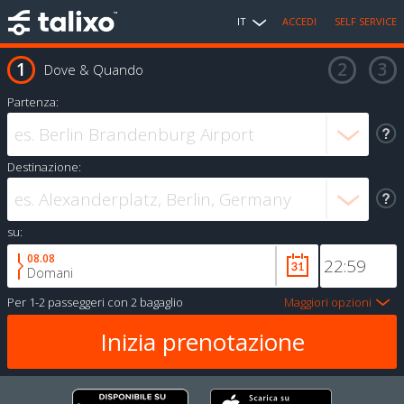
IT
ACCEDI
SELF SERVICE
Dove & Quando
Partenza:
Destinazione:
su:
08.08
Domani
Per
1-2 passeggeri
con
2 bagaglio
Maggiori opzioni