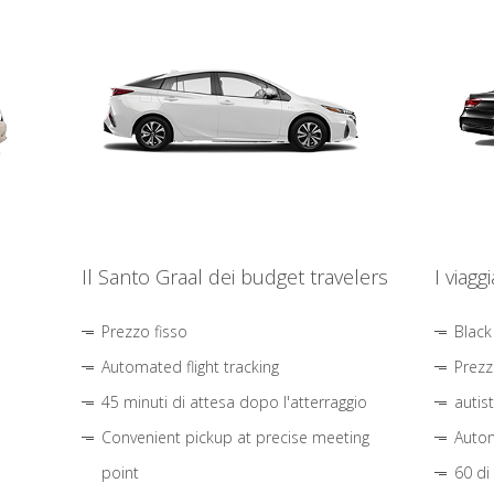
Il Santo Graal dei budget travelers
I viagg
Prezzo fisso
Black
Automated flight tracking
Prezz
45 minuti di attesa dopo l'atterraggio
autis
Convenient pickup at precise meeting
Autom
point
60 di