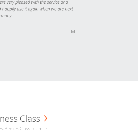
re very pleased with the service and
 happily use it again when we are next
rmany.
T. M.
ness Class
s-Benz E-Class o simile