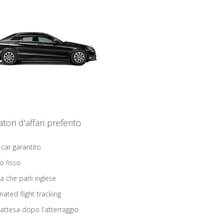
iatori d'affari preferito
 car garantito
o fisso
ta che parli inglese
ated flight tracking
 attesa dopo l'atterraggio