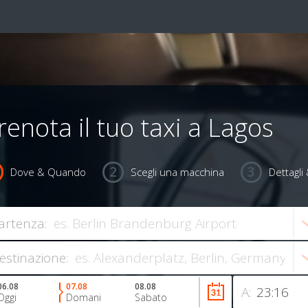
renota il tuo taxi a Lagos
Dove & Quando
Scegli una macchina
Dettagl
artenza:
estinazione:
06.08
07.08
08.08
A:
Oggi
Domani
Sabato