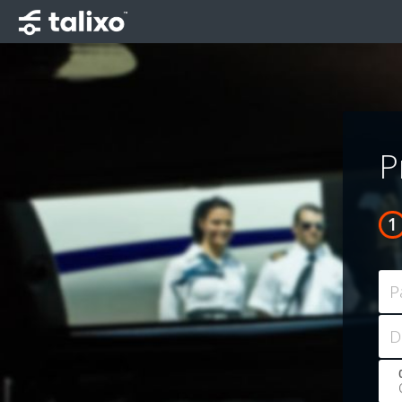
P
P
D