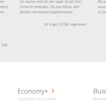
ave
Ich möchte mich für den super Service Ihrer
We we
oblems
Fahrer/in bedanken. Das war Klasse, sehr
would
 me
flexibel und absolut empfehlenswert!
in Ge
M. Vogel, VOGEL Ingenieure
R.M.
Economy+
Busi
Toyota Prius Plus o simile
Mercede