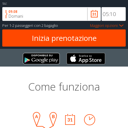
su:
09.08
Domani
Per
1-2 passeggeri
con
2 bagaglio
Maggiori opzioni
Come funziona