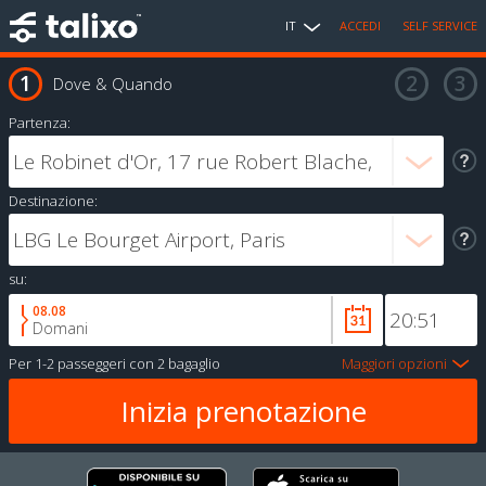
IT
ACCEDI
SELF SERVICE
Dove & Quando
Partenza:
Destinazione:
su:
08.08
Domani
Per
1-2 passeggeri
con
2 bagaglio
Maggiori opzioni