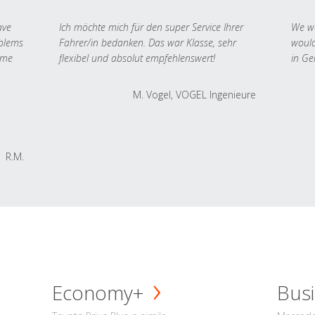
ave
Ich möchte mich für den super Service Ihrer
We we
oblems
Fahrer/in bedanken. Das war Klasse, sehr
would
 me
flexibel und absolut empfehlenswert!
in Ge
M. Vogel, VOGEL Ingenieure
R.M.
Economy+
Busi