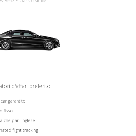
s-Benz E-Class o simile
iatori d'affari preferito
 car garantito
o fisso
ta che parli inglese
ated flight tracking