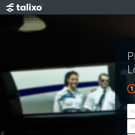
P
L
P
D