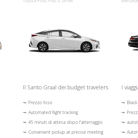
Toyota Prius Plus o simile
Mercede
Il Santo Graal dei budget travelers
I viagg
Prezzo fisso
Black
Automated flight tracking
Prezz
45 minuti di attesa dopo l'atterraggio
autis
Convenient pickup at precise meeting
Autom