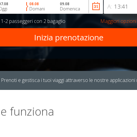
07.08
08.08
09.08
A:
Oggi
Domani
Domenica
r
1-2 passeggeri
con
2 bagaglio
Maggiori opzioni
Prenoti e gestisca i tuoi viaggi attraverso le nostre applicazioni 
e funziona