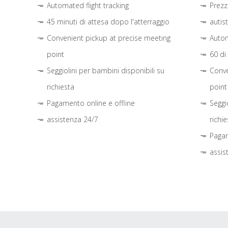
Automated flight tracking
Prezz
45 minuti di attesa dopo l'atterraggio
autis
Convenient pickup at precise meeting
Autom
point
60 di
Seggiolini per bambini disponibili su
Conve
richiesta
point
Pagamento online e offline
Seggi
assistenza 24/7
richie
Pagam
assis