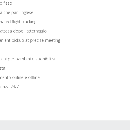
o fisso
ta che parli inglese
ated flight tracking
 attesa dopo l'atterraggio
nient pickup at precise meeting
olini per bambini disponibili su
sta
ento online e offline
tenza 24/7