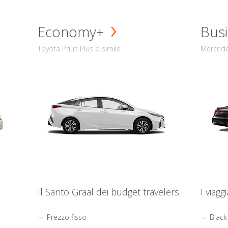
Economy+
Busi
Toyota Prius Plus o simile
Mercede
Il Santo Graal dei budget travelers
I viagg
Prezzo fisso
Black