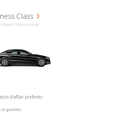
ness Class
s-Benz E-Class o simile
iatori d'affari preferito
 car garantito