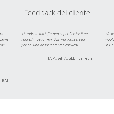
Feedback del cliente
ave
Ich möchte mich für den super Service Ihrer
We we
oblems
Fahrer/in bedanken. Das war Klasse, sehr
would
 me
flexibel und absolut empfehlenswert!
in Ge
M. Vogel, VOGEL Ingenieure
R.M.