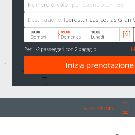
Numero di volo:
Destinazione:
08.08
09.08
10.08
Domani
Domenica
Lunedì
Per
1-2 passeggeri
con
2 bagaglio
M
Talixo Mobile