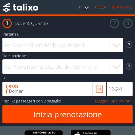
IT
ACCEDI
SELF SERVICE
Dove & Quando
Partenza:
Destinazione:
su:
07.08
Domani
Per
1-2 passeggeri
con
2 bagaglio
Maggiori opzioni