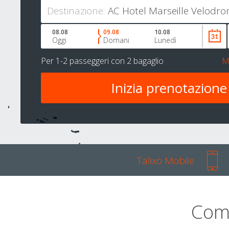
Destinazione:
08.08
09.08
10.08
Oggi
Domani
Lunedì
Per
1-2 passeggeri
con
2 bagaglio
M
Talixo Mobile
Com