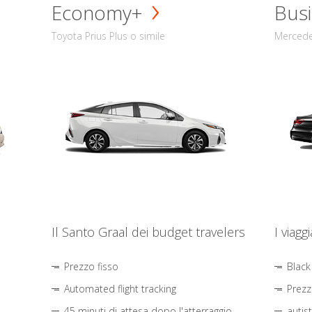
Economy+
Busi
Toyota Prius Plus o simile
Mercede
Il Santo Graal dei budget travelers
I viagg
Prezzo fisso
Black
Automated flight tracking
Prezz
45 minuti di attesa dopo l'atterraggio
autis