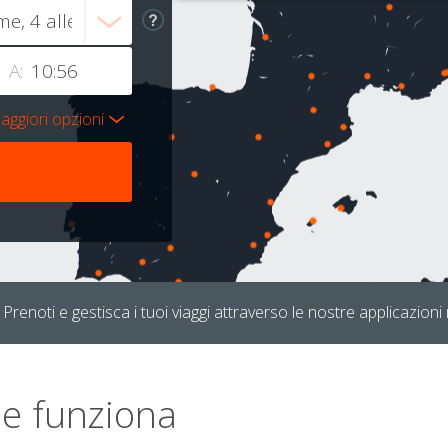
A:
aggiori opzioni
Prenoti e gestisca i tuoi viaggi attraverso le nostre applicazioni 
e funziona