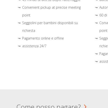
Convenient pickup at precise meeting
Autom
point
60 di
Seggiolini per bambini disponibili su
Conve
richiesta
point
Pagamento online e offline
Seggi
assistenza 24/7
richie
Pagam
assis
Come posso pagare?