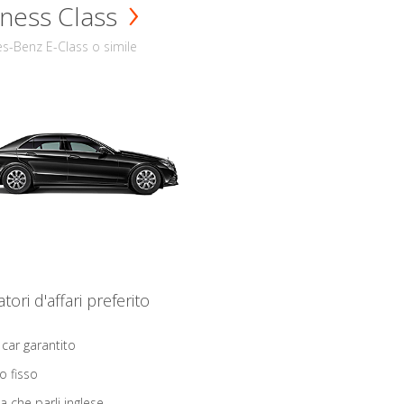
ness Class
s-Benz E-Class o simile
iatori d'affari preferito
 car garantito
o fisso
ta che parli inglese