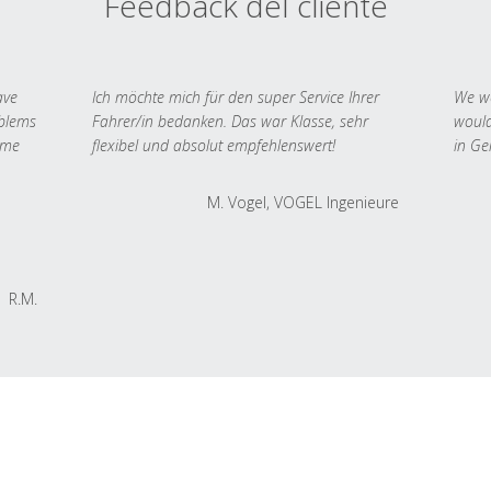
Feedback del cliente
ave
Ich möchte mich für den super Service Ihrer
We we
oblems
Fahrer/in bedanken. Das war Klasse, sehr
would
 me
flexibel und absolut empfehlenswert!
in Ge
M. Vogel, VOGEL Ingenieure
R.M.