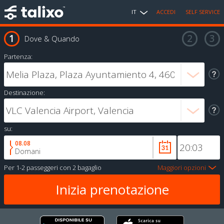
IT
ACCEDI
SELF SERVICE
Dove & Quando
Partenza:
Destinazione:
su:
08.08
Domani
Per
1-2 passeggeri
con
2 bagaglio
Maggiori opzioni