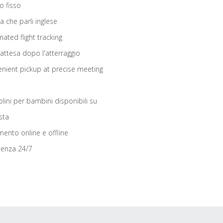
o fisso
ta che parli inglese
ated flight tracking
 attesa dopo l'atterraggio
nient pickup at precise meeting
olini per bambini disponibili su
sta
ento online e offline
tenza 24/7