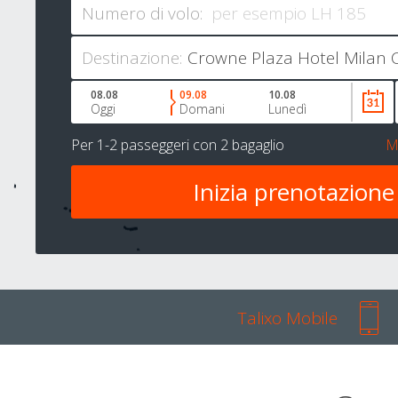
Numero di volo:
Destinazione:
08.08
09.08
10.08
Oggi
Domani
Lunedì
Per
1-2 passeggeri
con
2 bagaglio
M
Talixo Mobile