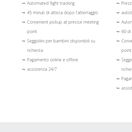
Automated flight tracking
Prezz
45 minuti di attesa dopo l'atterraggio
autis
Convenient pickup at precise meeting
Autom
point
60 di
Seggiolini per bambini disponibili su
Conve
richiesta
point
Pagamento online e offline
Seggi
assistenza 24/7
richie
Pagam
assis