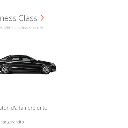
ness Class
s-Benz E-Class o simile
iatori d'affari preferito
 car garantito