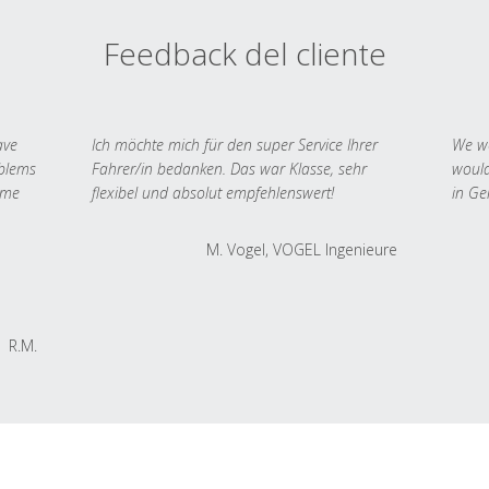
Feedback del cliente
ave
Ich möchte mich für den super Service Ihrer
We we
oblems
Fahrer/in bedanken. Das war Klasse, sehr
would
 me
flexibel und absolut empfehlenswert!
in Ge
M. Vogel, VOGEL Ingenieure
R.M.