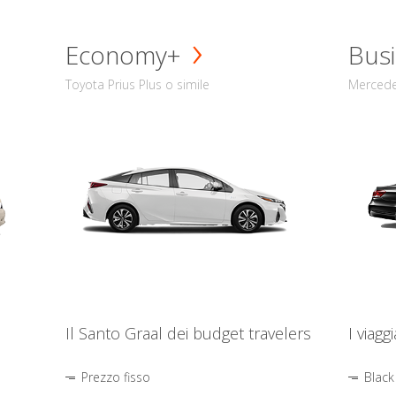
Economy+
Busi
Toyota Prius Plus o simile
Mercede
Il Santo Graal dei budget travelers
I viagg
Prezzo fisso
Black