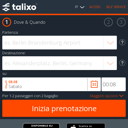
IT
ACCEDI
SELF SERVICE
Dove & Quando
Partenza:
Destinazione:
su:
08.08
Sabato
Per
1-2 passeggeri
con
2 bagaglio
Maggiori opzioni