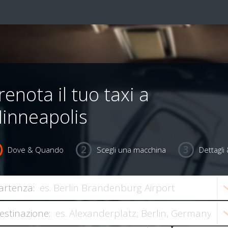
renota il tuo taxi a
inneapolis
Dove & Quando
Scegli una macchina
Dettagl
artenza:
estinazione: