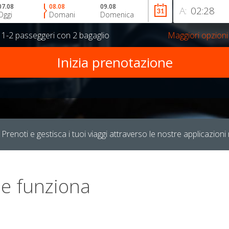
07.08
08.08
09.08
A:
Oggi
Domani
Domenica
r
1-2 passeggeri
con
2 bagaglio
Maggiori opzioni
Prenoti e gestisca i tuoi viaggi attraverso le nostre applicazioni 
e funziona