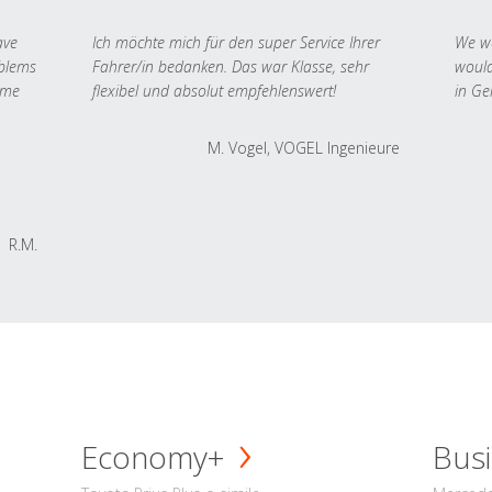
ave
Ich möchte mich für den super Service Ihrer
We we
oblems
Fahrer/in bedanken. Das war Klasse, sehr
would
 me
flexibel und absolut empfehlenswert!
in Ge
M. Vogel, VOGEL Ingenieure
R.M.
Economy+
Busi