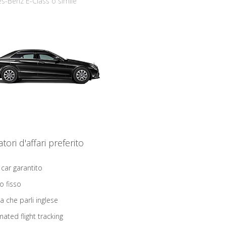
s-Benz E-Class o simile
iatori d'affari preferito
 car garantito
o fisso
ta che parli inglese
ated flight tracking