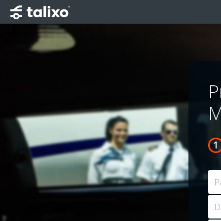
P
M
P
D