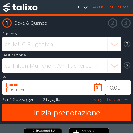
IT
ACCEDI
SELF SERVICE
Dove & Quando
Partenza:
Destinazione:
su:
08.08
Domani
Per
1-2 passeggeri
con
2 bagaglio
Maggiori opzioni