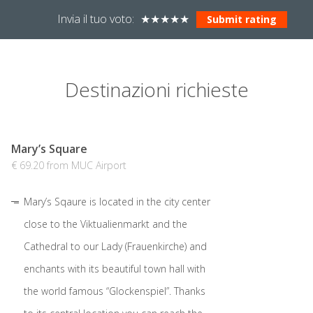
Invia il tuo voto:
★
★
★
★
★
Destinazioni richieste
Mary’s Square
€ 69.20 from MUC Airport
Mary’s Sqaure is located in the city center
close to the Viktualienmarkt and the
Cathedral to our Lady (Frauenkirche) and
enchants with its beautiful town hall with
the world famous “Glockenspiel”. Thanks