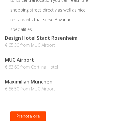
to its central location you can reach the
shopping street directly as well as nice
restaurants that serve Bavarian
specialities.
Design Hotel Stadt Rosenheim
€ 65.30 from MUC Airport
MUC Airport
€ 63.60 from Cortiina Hotel
Maximilian München
€ 66.50 from MUC Airport
Prenota ora
Prenota ora
Prenota ora
Prenota ora